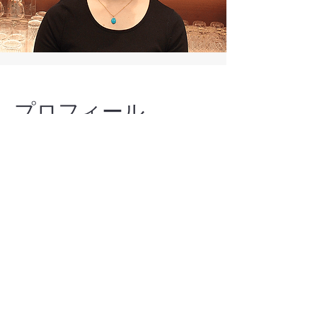
プロフィール
《動物占い》チャレンジ精神の旺
盛なひつじ
《占い》タロット
《趣味、好きなこと》天然石ジュ
エリー集め / 神社仏閣巡り / 物作
り / 占い