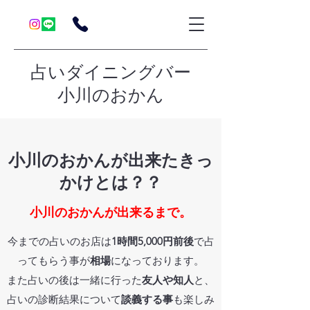
占いダイニングバー
小川のおかん
​小川のおかんが出来たきっ
かけとは？？
小川のおかんが出来るまで。
今までの占いのお店は
1時間5,000円前後
で占
ってもらう事が
相場
になっております。
また
占いの後は一緒に行った
友人や知人
と、
占いの診断結果について
談義する事
も楽しみ