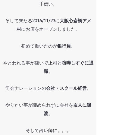
手伝い。
そして来たる
2016/11/23
に
大阪心斎橋アメ
村
にお店をオープンしました。
初めて働いたのが
銀行員
。
やとわれる事が嫌いで上司と
喧嘩しすぐに退
職
。
司会ナレーションの
会社・スクール経営
。
やりたい事が諦められずに会社を
友人に譲
渡
。
そして占い師に。。。